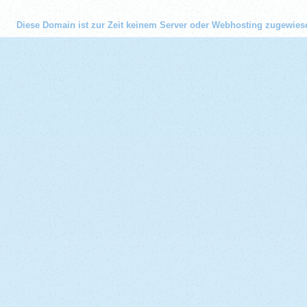
Diese Domain ist zur Zeit keinem Server oder Webhosting zugewies